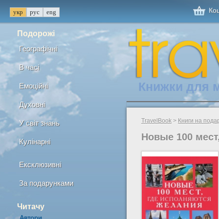
Кош
Подорожі
Географічні
В часі
Книжки для 
Емоційні
Духовні
TravelBook
>
Книги на пода
У світ знань
Новые 100 мест
Кулінарні
Ексклюзивні
За подарунками
Читачу
Автори