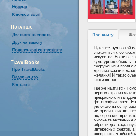
Новини
Книжкові серії
Покупцю
Доставка та оплата
Про книгу
Фо
Друк на вимогу
Путешествуя по той и
Подарункові сертифікати
знакомятся с ее крас
искусства. Но не все 
культурные объекты: а
TravelBooks
сооружения и вполне 
Про TravelBooks
древние камни и даже 
желания! И таких объ
Видавництво
континентах!
Контакти
Где же найти их? Пом
первых страниц читат
прекрасного и загадо
фотографии красот Ев
увлекательное путеше
историей таких волше
подозревали, прочтет
многие таинственные 
обрести долгожданную
интересных фактов, а 
совершить, чтобы сбыл