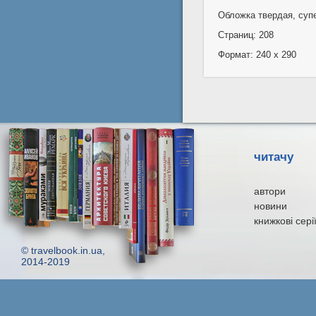
Обложка твердая, суп
Страниц: 208
Формат: 240 x 290
читачу
автори
новини
книжкові сері
© travelbook.in.ua,
2014-2019