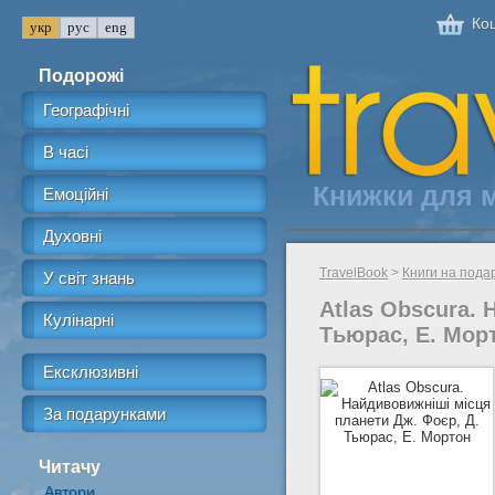
Кош
Подорожі
Географічні
В часі
Книжки для 
Емоційні
Духовні
TravelBook
>
Книги на пода
У світ знань
Atlas Obscura. 
Кулінарні
Тьюрас, Е. Мор
Ексклюзивні
За подарунками
Читачу
Автори