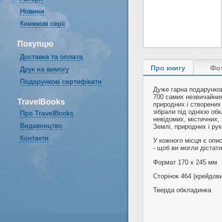
Новини
Книжкові серії
Покупцю
Доставка та оплата
Про книгу
Фо
Друк на вимогу
Подарункові сертифікати
Дуже гарна подарунко
700 самих незвичайних,
TravelBooks
природних і створених
зібрали під однією об
Про TravelBooks
невідомих, містичних,
Видавництво
Землі, природних і рук
Контакти
У кожного місця є опис
- щоб ви могли дістат
Формат 170 х 245 мм
Сторінок 464 (крейдови
Тверда обкладинка