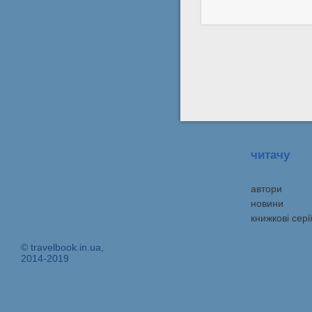
читачу
автори
новини
книжкові сері
© travelbook.in.ua,
2014-2019